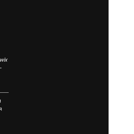
wix 
 
 
я 