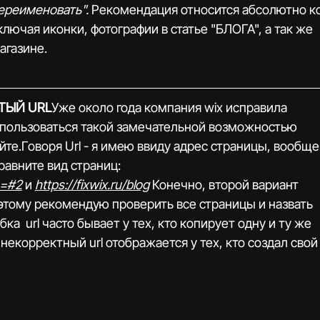
ереименовать".
 Рекомендация относится абсолютно ко
лючая иконки, фотографии в статье "БЛОГА", а так же 
агазине.
ТЫЙ URL
Уже около года компания wix исправила 
о пользоваться такой замечательной возможностью 
йте.Говоря Url - я имею ввиду адрес страницы, вообще
Сравните вид страниц: 
n=#2
 и 
https://fixwix.ru/blog
 Конечно, второй вариант 
этому рекомендую проверить все страницы и назвать 
а  url часто бывает у тех, кто копирует одну и ту же 
некорректный url отображается у тех, кто создал свой