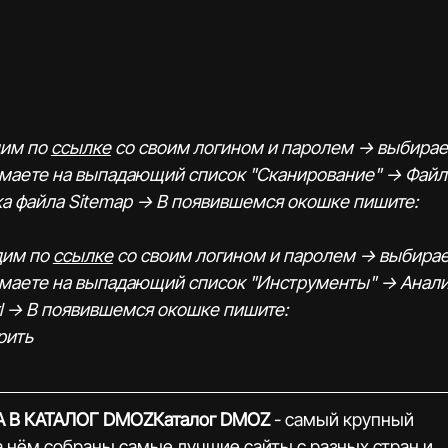
им по 
ссылке
 со своим логином и паролем -> выбирае
имаете на выпадающий список "Сканирование" -> Файл
а файла Sitemap -> В появившемся окошке пишите: 
дим по 
ссылке
 со своим логином и паролем -> выбирае
маете на выпадающий список "Инструменты" -> Анали
l -> В появившемся окошке пишите: 
рить
 В КАТАЛОГ DMOZКаталог DMOZ
 - самый крупный 
а нём собраны самые лучшие сайты с разных стран и 