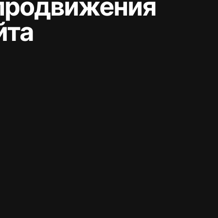
продвижения 
йта