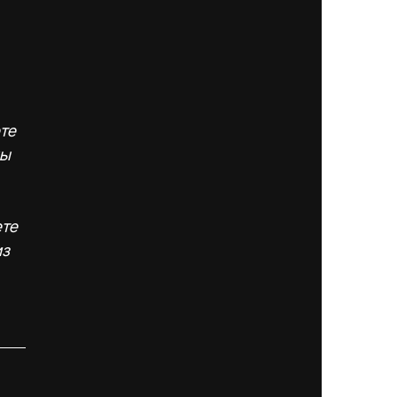
те 
ы 
те 
з 