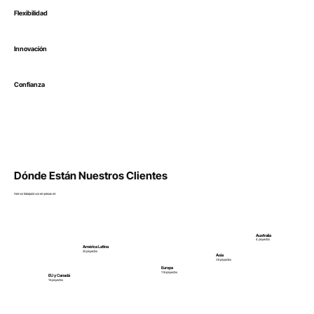
Flexibilidad
Innovación
Confianza
Dónde Están Nuestros Clientes
Hemos trabajado con empresas en:
Australia
4 proyectos
América Latina
25 proyectos
Asia
36 proyectos
Europa
116 proyectos
EU y Canadá
16 proyectos