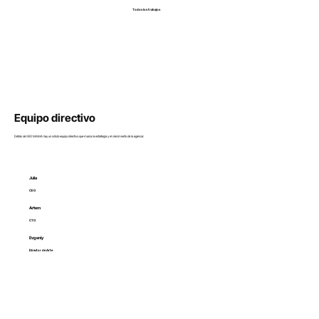
Todos los trabajos
Equipo directivo
Detrás de SEO MAMA hay un sólido equipo directivo que marca la estrategia y el crecimiento de la agencia:
Julia
CEO
Artem
CTO
Evgeniy
Director de Arte