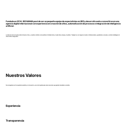
Fundada en 2014, SEO MAMA pasó de ser un pequeño equipo de especialistas en SEO y desarrollo web a convertirse en una
agencia digital internacional con experiencia en creación de sitios, automatización de procesos e integración de inteligencia
artificial.
La dirección de la empresa está en Buenos Aires, y nuestros clientes se encuentran en Norteamérica, Sudamérica, Europa y Australia. Trabajamos con negocios locales e internacionales, ayudándolos a escalar y construir estrategias de
crecimiento a largo plazo.
Nuestros Valores
Nos enorgullece unir la experiencia práctica, la innovación y una visión global para crear soluciones que generen resultados concretos.
Experiencia
Transparencia