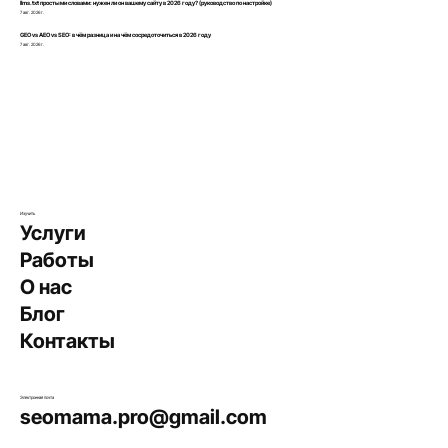
llms.txt простыми словами: нужен ли он вашему сайту в 2026 году? (руководство по настройке)
7 авг. 2026 г.
GEO vs AEO vs SEO: в чём разница и на чём сосредоточиться в 2026 году
7 авг. 2026 г.
Изучить
Услуги
Работы
О нас
Блог
Контакты
Электронная почта
seomama.pro@gmail.com