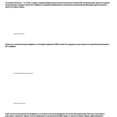
Transparent House — это CGI-студия, специализирующаяся на высококачественной 3D-визуализации, архитектурной
визуализации, продуктовой CGI-графике и создании иммерсивных визуальных решений для брендов, девелоперов и
архитектурных бюро.
Цели и задачи проекта
Повысить органическую видимость в Google и привлечь B2B-клиентов, ищущих услуги архитектурной визуализации и
3D-графики.
Выполненные работы (оказанные услуги)
Достигнутые результаты
Сайт значительно увеличил видимость в поиске и начал ранжироваться по более широкому спектру отраслевых
ключевых запросов. Проект начал привлекать органические B2B-лиды от архитектурных бюро, девелоперов и