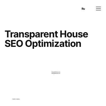
En
Es
Ru
Transparent House
SEO Optimization
transparenthouse.com
transparenthouse.com
Клиент и отрасль