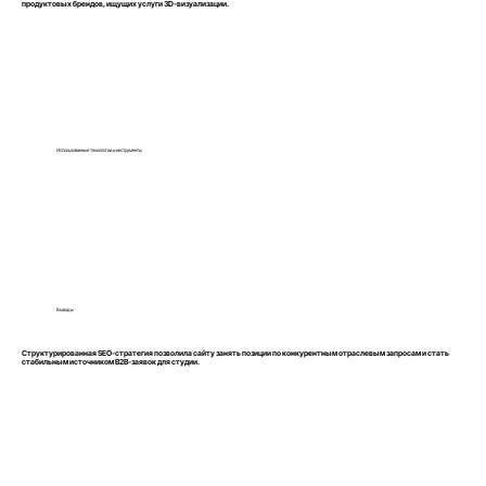
продуктовых брендов, ищущих услуги 3D-визуализации.
Использованные технологии и инструменты
Выводы
Структурированная SEO-стратегия позволила сайту занять позиции по конкурентным отраслевым запросам и стать
стабильным источником B2B-заявок для студии.