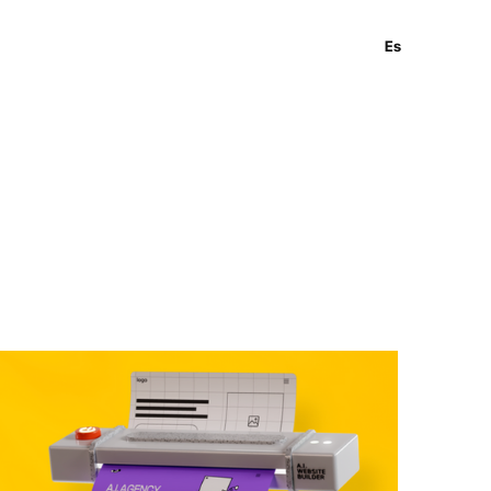
En
Es
Ru
 y Desarrollo Web