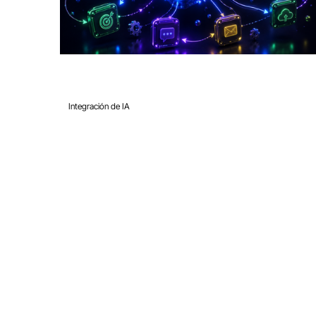
27 jul
6 min de lectura
Integración de IA
Automatización con IA para
negocios de servicios: 7 flujos
de trabajo que ahorran más de 1
horas a la semana