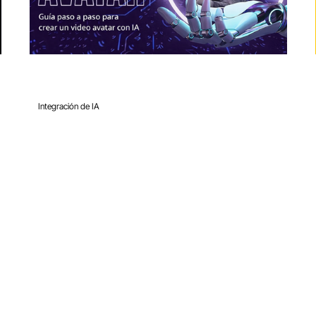
6 jun 2024
7 min de lectura
Integración de IA
Creación de un avatar en video
con IA: Guía paso a paso
0