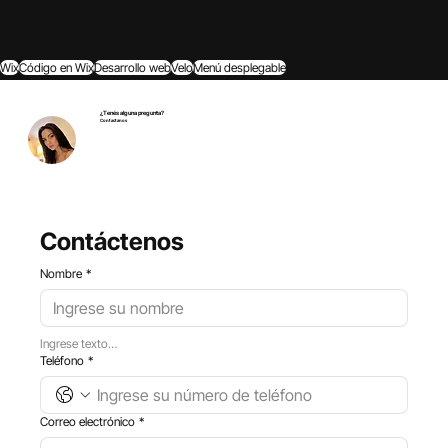
Wix
Código en Wix
Desarrollo web
Velo
Menú desplegable
¿Tenés alguna pregunta?
Contactanos
Contáctenos
Nombre
*
Ingrese texto…
Teléfono
*
Correo electrónico
*