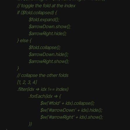
	// toggle the fold at the index
	if ($fold.collapsed) {
		$fold.expand();
		$arrowDown.show();
		$arrowRight.hide();
	} else {
		$fold.collapse();
		$arrowDown.hide();
		$arrowRight.show();
	}
	// collapse the other folds
	[1, 2, 3, 4]
	.filter(idx => idx !== index)
		.forEach(idx => {
			$w('#fold' + idx).collapse();
			$w('#arrowDown' + idx).hide();
			$w('#arrowRight' + idx).show();
		})