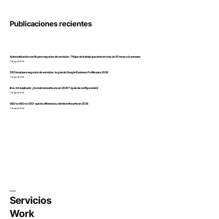
Publicaciones recientes
Automatización con IA para negocios de servicios: 7 flujos de trabajo que ahorran más de 10 horas a la semana
7 de ago de 2026
SEO local para negocios de servicios: la guía de Google Business Profile para 2026
7 de ago de 2026
llms.txt explicado: ¿tu web necesita uno en 2026? (guía de configuración)
7 de ago de 2026
GEO vs AEO vs SEO: qué los diferencia y dónde enfocarte en 2026
7 de ago de 2026
Explorá
Servicios
Work