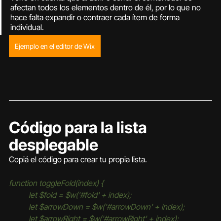
afectan todos los elementos dentro de él, por lo que no 
hace falta expandir o contraer cada ítem de forma 
individual.
Ejemplo en el editor de Wix
Código para la lista 
desplegable
Copiá el código para crear tu propia lista.
function toggleFold(index) {
	let $fold = $w('#fold' + index);
	let $arrowDown = $w('#arrowDown' + index);
	let $arrowRight = $w('#arrowRight' + index);