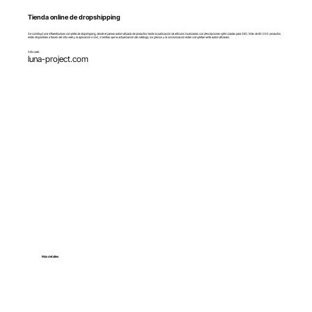
Tienda online de dropshipping
Se construyó una infraestructura completa de dropshipping, desde el parseo automatizado de productos hasta la publicación de artículos localizados con descripciones optimizadas para SEO. Más de 60.000 productos
están disponibles a través del sitio web y la aplicación móvil, mientras que la actualización del catálogo, los precios y la sincronización están completamente automatizados.
Sitio web
luna-project.com
Más detalles