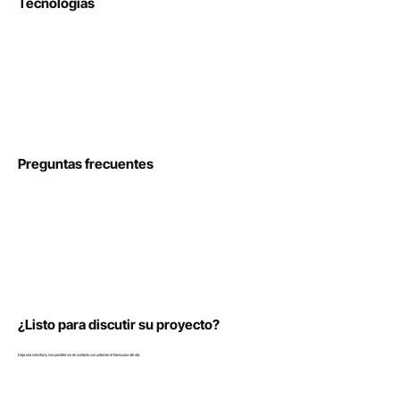
Tecnologías
Preguntas frecuentes
¿Listo para discutir su proyecto?
Deje una solicitud y nos pondremos en contacto con usted en el transcurso del día.