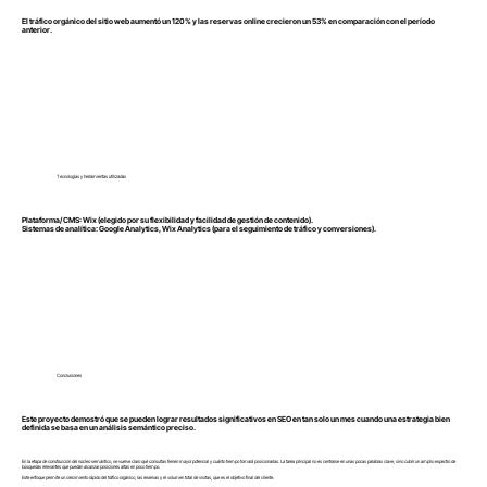
El tráfico orgánico del sitio web aumentó un 120% y las reservas online crecieron un 53% en comparación con el período
anterior.
Tecnologías y herramientas utilizadas
Plataforma/CMS: Wix (elegido por su flexibilidad y facilidad de gestión de contenido).
Sistemas de analítica: Google Analytics, Wix Analytics (para el seguimiento de tráfico y conversiones).
Conclusiones
Este proyecto demostró que se pueden lograr resultados significativos en SEO en tan solo un mes cuando una estrategia bien
definida se basa en un análisis semántico preciso.
En la etapa de construcción del núcleo semántico, se vuelve claro qué consultas tienen mayor potencial y cuánto tiempo tomará posicionarlas. La tarea principal no es centrarse en unas pocas palabras clave, sino cubrir un amplio espectro de
búsquedas relevantes que puedan alcanzar posiciones altas en poco tiempo.
Este enfoque permite un crecimiento rápido del tráfico orgánico, las reservas y el volumen total de visitas, que es el objetivo final del cliente.