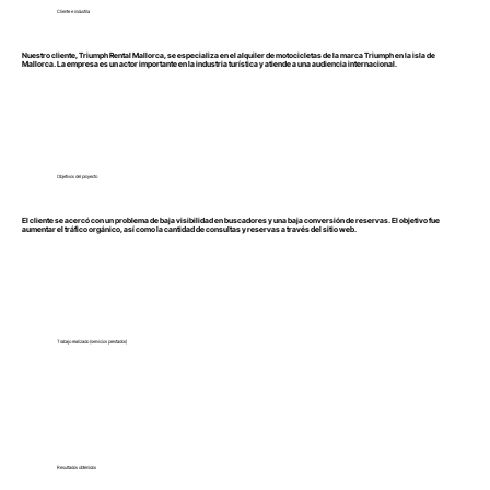
Cliente e industria
Nuestro cliente, Triumph Rental Mallorca, se especializa en el alquiler de motocicletas de la marca Triumph en la isla de
Mallorca. La empresa es un actor importante en la industria turística y atiende a una audiencia internacional.
Objetivos del proyecto
El cliente se acercó con un problema de baja visibilidad en buscadores y una baja conversión de reservas. El objetivo fue
aumentar el tráfico orgánico, así como la cantidad de consultas y reservas a través del sitio web.
Trabajo realizado (servicios prestados)
Resultados obtenidos