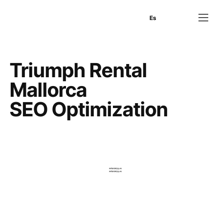
En
Es
Ru
Triumph Rental
Mallorca
SEO Optimization
rentandenjoy.es
rentandenjoy.es