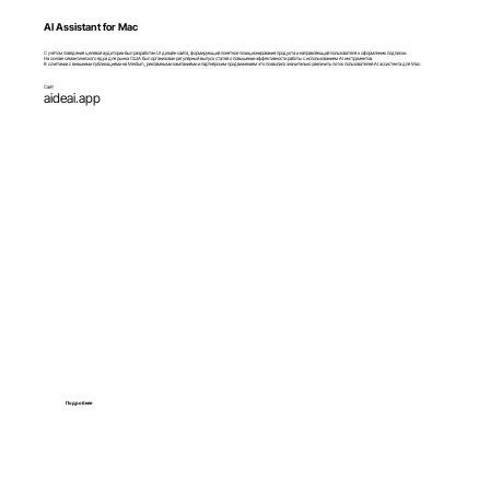
AI Assistant for Mac
С учётом поведения целевой аудитории был разработан UI дизайн сайта, формирующий понятное позиционирование продукта и направляющий пользователя к оформлению подписки.
На основе семантического ядра для рынка США был организован регулярный выпуск статей о повышении эффективности работы с использованием AI инструментов.
В сочетании с внешними публикациями на Medium, рекламными кампаниями и партнёрским продвижением это позволило значительно увеличить поток пользователей AI ассистента для Mac.
Сайт
aideai.app
Подробнее