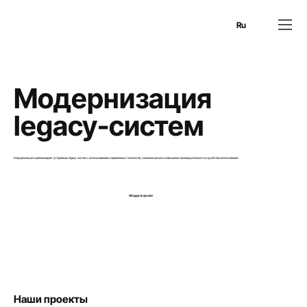
En
Es
Ru
Модернизация
legacy-систем
Модернизация и реинжиниринг устаревших legacy-систем с использованием современных технологий, снижение рисков и повышение производительности и удобства использования.
Обсудить проект
Наши проекты