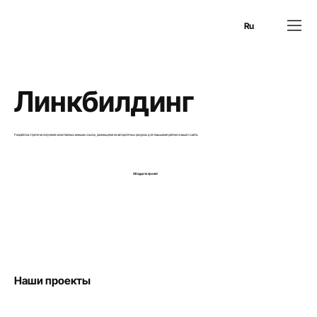
En
Es
Ru
Линкбилдинг
Разработка стратегии получения качественных внешних ссылок, размещение на авторитетных ресурсах для повышения рейтинга вашего сайта.
Обсудить проект
Наши проекты