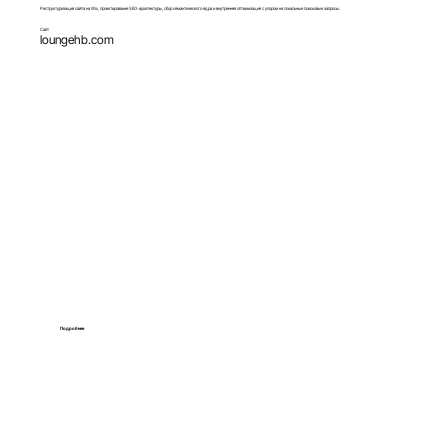
Реструктуризация сайта на Wix, проектирование SEO-архитектуры, сбор семантического ядра и внутренняя оптимизация с упором на локальные поисковые запросы.
Сайт
loungehb.com
Подробнее