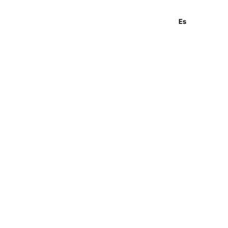
En
Es
Ru
 y Desarrollo Web