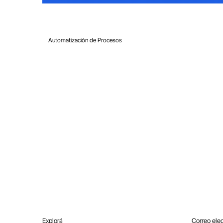
8 feb 2021
1 min de lectura
Automatización de Procesos
¿Cómo contactar con el soporte
de Wix por teléfono?
Explorá
Correo ele