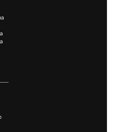
 
na 
a 
a 
 
o 