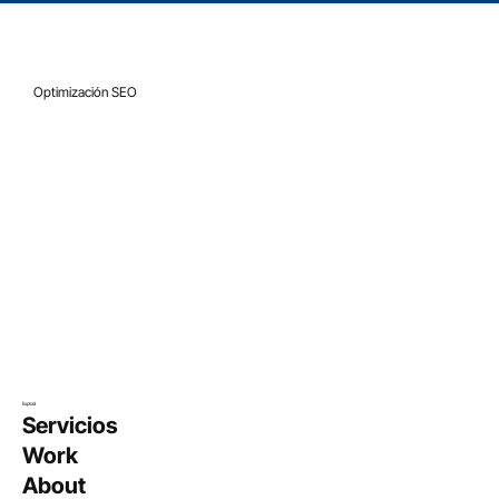
16 ene 2018
4 min de lectura
Optimización SEO
SEO en Wix | Recomendaciones paso a
paso para promocionar un sitio web en
Wix