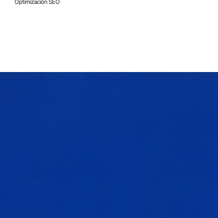
2 feb 2022
6 min de lectura
Optimización SEO
Cómo escribir una entrada de blog: guí
paso a paso (con ejemplos)